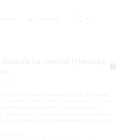
cheine
Aktuelles
Info
2025/26: La Traviata (The Royal
ra)
·
4 Std
ner ihrer rauschenden Partys lernt die gefeierte 
r Kurtisane Violetta Alfredo Germont kennen. Die 
 verlieben sich unsterblich ineinander, und 
 Violetta zögert, ihr Leben in Luxus und Freiheit 
 sich zu lassen, folgt sie ihrem Herzen. Doch das 
des jungen Paares ist nur von kurzer Dauer, denn 
bald klopfen die harten Realitäten des Lebens an 
Richard Eyre