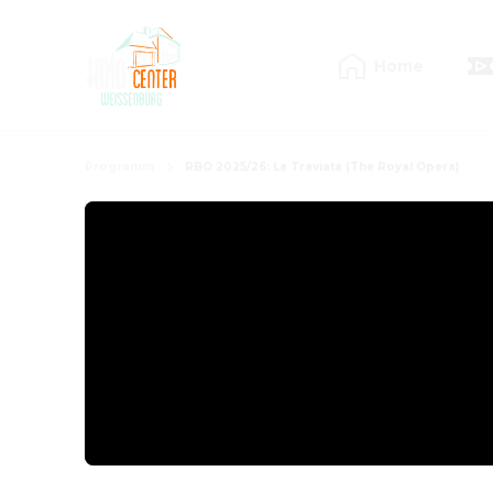
Home
Programm
RBO 2025/26: La Traviata (The Royal Opera)