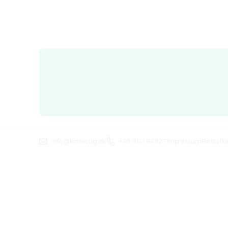
info@kinowug.de
+49 9141 84927
Impressum
Bestell